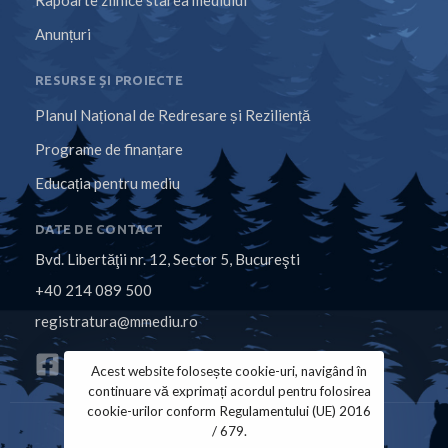
Anunțuri
RESURSE ȘI PROIECTE
Planul Național de Redresare și Reziliență
Programe de finanțare
Educația pentru mediu
DATE DE CONTACT
Bvd. Libertăţii nr. 12, Sector 5, Bucureşti
+40 214 089 500
registratura@mmediu.ro
Acest website folosește cookie-uri, navigând în
continuare vă exprimați acordul pentru folosirea
cookie-urilor conform Regulamentului (UE) 2016
/ 679.