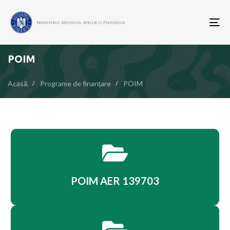
To
nav
POIM
Acasă
Programe de finanțare
POIM
POIM AER 139703