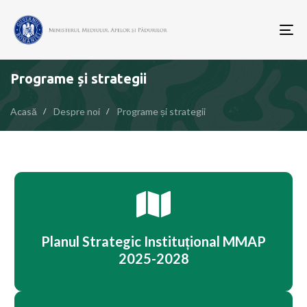
To
nav
Programe și strategii
Acasă
Despre noi
Programe și strategii
Planul Strategic Instituțional MMAP
2025-2028