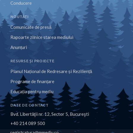
Conducere
NOUTĂȚI
Comunicate de presă
Rapoarte zilnice starea mediului
Anunțuri
RESURSE ȘI PROIECTE
Planul Național de Redresare și Reziliență
Programe de finanțare
Educația pentru mediu
DATE DE CONTACT
Bvd. Libertăţii nr. 12, Sector 5, Bucureşti
+40 214 089 500
registratura@mmediu.ro