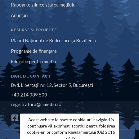
Rapoarte zilnice starea mediului
Anunțuri
RESURSE ȘI PROIECTE
Planul Național de Redresare și Reziliență
Programe de finanțare
Educația pentru mediu
DATE DE CONTACT
Bvd. Libertăţii nr. 12, Sector 5, Bucureşti
+40 214 089 500
registratura@mmediu.ro
Acest website folosește cookie-uri, navigând în
continuare vă exprimați acordul pentru folosirea
cookie-urilor conform Regulamentului (UE) 2016
/ 679.