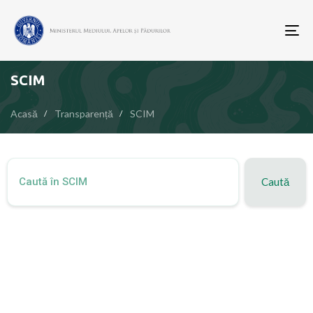
To
nav
SCIM
Acasă
Transparență
SCIM
Caută