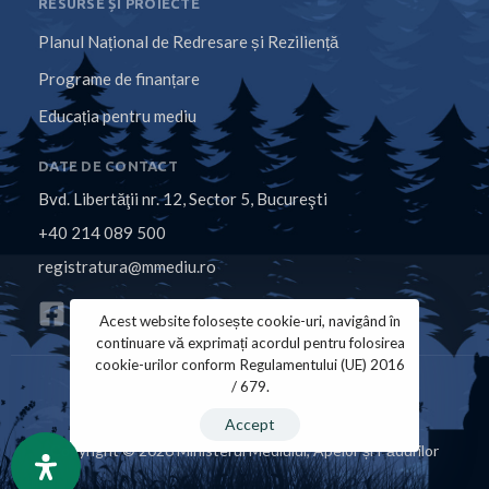
RESURSE ȘI PROIECTE
Planul Național de Redresare și Reziliență
Programe de finanțare
Educația pentru mediu
DATE DE CONTACT
Bvd. Libertăţii nr. 12, Sector 5, Bucureşti
+40 214 089 500
registratura@mmediu.ro
Acest website folosește cookie-uri, navigând în
continuare vă exprimați acordul pentru folosirea
cookie-urilor conform Regulamentului (UE) 2016
/ 679.
Politica de Cookies
Politica de Confidențialitate
Accept
Copyright © 2026 Ministerul Mediului, Apelor și Pădurilor