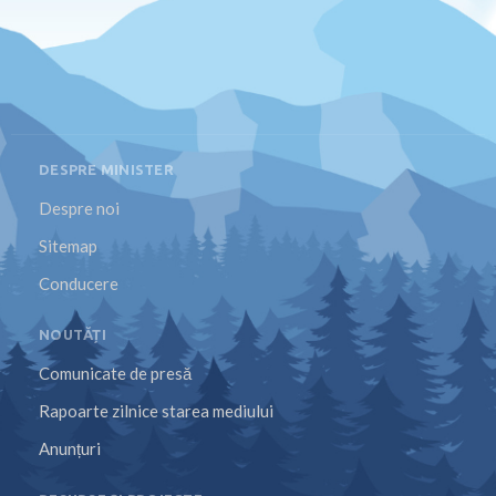
DESPRE MINISTER
Despre noi
Sitemap
Conducere
NOUTĂȚI
Comunicate de presă
Rapoarte zilnice starea mediului
Anunțuri