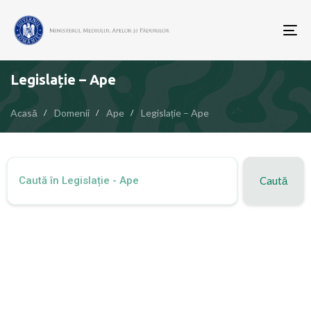
To
nav
Legislație – Ape
Acasă
Domenii
Ape
Legislație – Ape
Caută