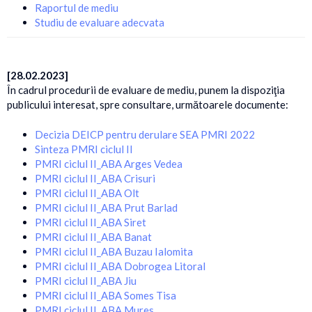
Raportul de mediu
Studiu de evaluare adecvata
[28.02.2023]
În cadrul procedurii de evaluare de mediu, punem la dispoziţia
publicului interesat, spre consultare, următoarele documente:
Decizia DEICP pentru derulare SEA PMRI 2022
Sinteza PMRI ciclul II
PMRI ciclul II_ABA Arges Vedea
PMRI ciclul II_ABA Crisuri
PMRI ciclul II_ABA Olt
PMRI ciclul II_ABA Prut Barlad
PMRI ciclul II_ABA Siret
PMRI ciclul II_ABA Banat
PMRI ciclul II_ABA Buzau Ialomita
PMRI ciclul II_ABA Dobrogea Litoral
PMRI ciclul II_ABA Jiu
PMRI ciclul II_ABA Somes Tisa
PMRI ciclul II_ABA Mures