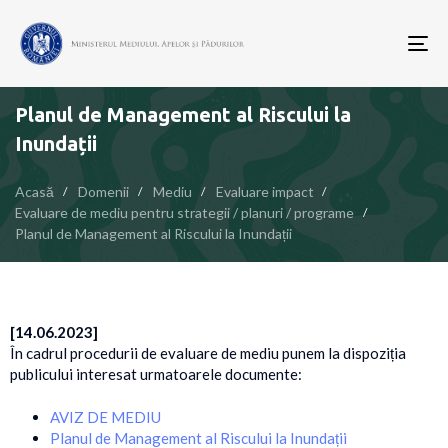
To
nav
Planul de Management al Riscului la
Inundații
Acasă
Domenii
Mediu
Evaluare impact
Evaluare de mediu pentru strategii / planuri / programe
Planul de Management al Riscului la Inundații
[14.06.2023]
În cadrul procedurii de evaluare de mediu punem la dispoziția
publicului interesat urmatoarele documente:
AVIZ DE MEDIU
Planul de Management al Riscului la Inundații