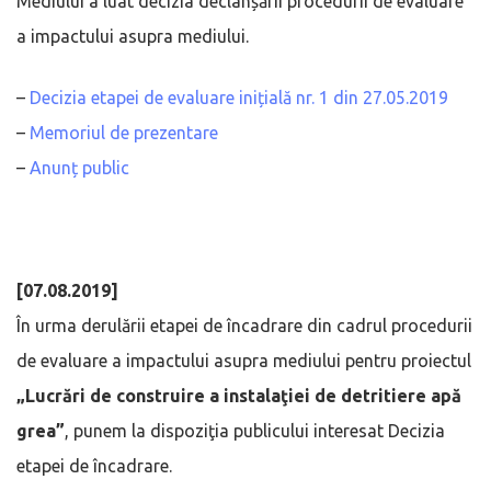
Mediului a luat decizia declanșării procedurii de evaluare
a impactului asupra mediului.
–
Decizia etapei de evaluare inițială nr. 1 din 27.05.2019
–
Memoriul de prezentare
–
Anunț public
[07.08.2019]
În urma derulării etapei de încadrare din cadrul procedurii
de evaluare a impactului asupra mediului pentru proiectul
„Lucrări de construire a instalaţiei de detritiere apă
grea”
, punem la dispoziţia publicului interesat Decizia
etapei de încadrare.