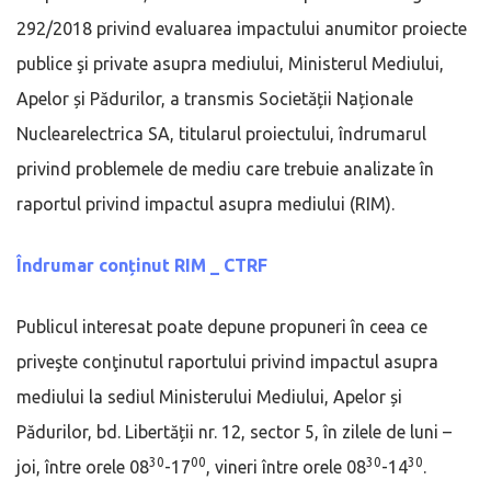
292/2018 privind evaluarea impactului anumitor proiecte
publice şi private asupra mediului, Ministerul Mediului,
Apelor și Pădurilor, a transmis Societății Naționale
Nuclearelectrica SA, titularul proiectului, îndrumarul
privind problemele de mediu care trebuie analizate în
raportul privind impactul asupra mediului (RIM).
Îndrumar conținut RIM _ CTRF
Publicul interesat poate depune propuneri în ceea ce
priveşte conţinutul raportului privind impactul asupra
mediului la sediul Ministerului Mediului, Apelor și
Pădurilor, bd. Libertății nr. 12, sector 5, în zilele de luni –
30
00
30
30
joi, între orele 08
-17
, vineri între orele 08
-14
.