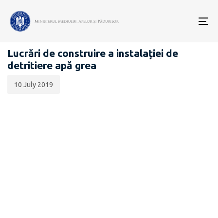
Data
CATEGORIA:
publicării:
To
CENTRALA NUCLEARĂ CERNAVODĂ
nav
Lucrări de construire a instalației de
detritiere apă grea
10 July 2019