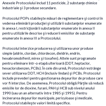
Anexele Protocolului includ 11 pesticide, 2 substanţe chimice
industriale şi 3 produse secundare.
Protocolul POPs stabileşte măsuri de reglementare şi control în
vederea eliminării producţiei şi utilizării substanţelor enumerate
în anexa I, restricţionării substanţelor enumerate în anexa II
pentru utilizările descrise şi reducerii emisiilor de substanţe
enumerate în anexa III a Protocolului.
Protocolul interzice producerea şi utilizarea unor produse
simple (aldrin, clordan, chlordecon, dieldrin, endrin,
hexabromobifenil, mirex şi toxafen). Altele sunt programate
pentru eliminare într-o etapă ulterioară (DDT, heptaclor,
hexaclorobenzen, PCBs). În cele din urmă, Protocolul restrânge
sever utilizarea DDT, HCH (inclusiv lindan) şi PCBs. Protocolul
include prevederi pentru gestionarea deşeurilor de produse care
vor fi interzise. De asemenea, Protocolul obligă Părţile să reducă
emisiile lor de dioxine, furani, PAH şi HCB sub nivelul anului
1990 (sau un an alternativ între 1985 şi 1995). Pentru
incinerarea deşeurilor municipale, periculoase şi medicale,
Protocolul stabileşte valori limită specifice.