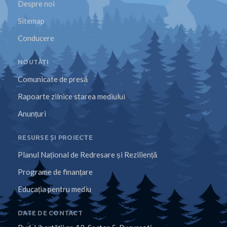
Despre noi
Sitemap
Conducere
NOUTĂȚI
Comunicate de presă
Rapoarte zilnice starea mediului
Anunțuri
RESURSE ȘI PROIECTE
Planul Național de Redresare și Reziliență
Programe de finanțare
Educația pentru mediu
DATE DE CONTACT