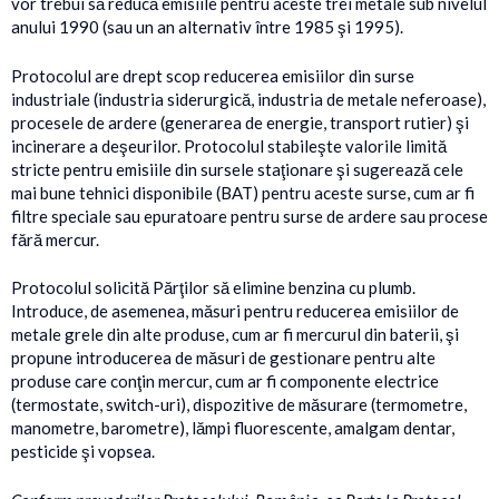
vor trebui să reducă emisiile pentru aceste trei metale sub nivelul
anului 1990 (sau un an alternativ între 1985 şi 1995).
Protocolul are drept scop reducerea emisiilor din surse
industriale (industria siderurgică, industria de metale neferoase),
procesele de ardere (generarea de energie, transport rutier) şi
incinerare a deşeurilor. Protocolul stabileşte valorile limită
stricte pentru emisiile din sursele staţionare şi sugerează cele
mai bune tehnici disponibile (BAT) pentru aceste surse, cum ar fi
filtre speciale sau epuratoare pentru surse de ardere sau procese
fără mercur.
Protocolul solicită Părţilor să elimine benzina cu plumb.
Introduce, de asemenea, măsuri pentru reducerea emisiilor de
metale grele din alte produse, cum ar fi mercurul din baterii, şi
propune introducerea de măsuri de gestionare pentru alte
produse care conţin mercur, cum ar fi componente electrice
(termostate, switch-uri), dispozitive de măsurare (termometre,
manometre, barometre), lămpi fluorescente, amalgam dentar,
pesticide şi vopsea.