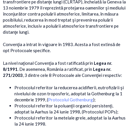
transfrontiere pe distanţe lungi (CLRTAP), încheiată la Geneva la
13 noiembrie 1979 îl reprezintă protejarea oamenilor şi mediului
înconjurător contra poluării atmosferice, limitarea, în măsura
posibilului, reducerea în mod treptat şi prevenirea poluării
atmosferice, inclusiv a poluării atmosferice transfrontiere pe
distanţe lungi.
Convenţia a intrat în vigoare în 1983. Acesta a fost extinsă de
opt Protocoale specifice.
La nivel naţional Convenţia a fost ratificată prin
Legea nr.
8/1991
. De asemenea, România a ratificat, prin
Legea nr.
271/2003
, 3 dintre cele 8 Protocoale ale Convenţiei respectiv:
Protocolul referitor la reducerea acidifierii, eutrofizării şi
nivelului de ozon troposferic, adoptat la Gothenburg la 1
decembrie 1999, (
Protocolul Gothenburg
);
Protocolul referitor la poluanţii organici persistenţi,
adoptat la Aarhus la 24 iunie 1998, (Protocolul POPs);
Protocolul referitor la metelale grele, adoptat la la Aarhus
la 24 iunie 1998.