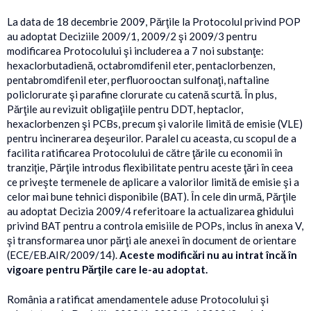
La data de 18 decembrie 2009, Părţile la Protocolul privind POP
au adoptat Deciziile 2009/1, 2009/2 şi 2009/3 pentru
modificarea Protocolului şi includerea a 7 noi substanţe:
hexaclorbutadienă, octabromdifenil eter, pentaclorbenzen,
pentabromdifenil eter, perfluorooctan sulfonaţi, naftaline
policlorurate şi parafine clorurate cu catenă scurtă. În plus,
Părţile au revizuit obligaţiile pentru DDT, heptaclor,
hexaclorbenzen şi PCBs, precum şi valorile limită de emisie (VLE)
pentru incinerarea deşeurilor. Paralel cu aceasta, cu scopul de a
facilita ratificarea Protocolului de către ţările cu economii în
tranziţie, Părţile introdus flexibilitate pentru aceste ţări în ceea
ce priveşte termenele de aplicare a valorilor limită de emisie şi a
celor mai bune tehnici disponibile (BAT). În cele din urmă, Părţile
au adoptat Decizia 2009/4 referitoare la actualizarea ghidului
privind BAT pentru a controla emisiile de POPs, inclus în anexa V,
şi transformarea unor părţi ale anexei în document de orientare
(ECE/EB.AIR/2009/14).
Aceste modificări nu au intrat încă în
vigoare pentru Părţile care le-au adoptat.
România a ratificat amendamentele aduse Protocolului şi