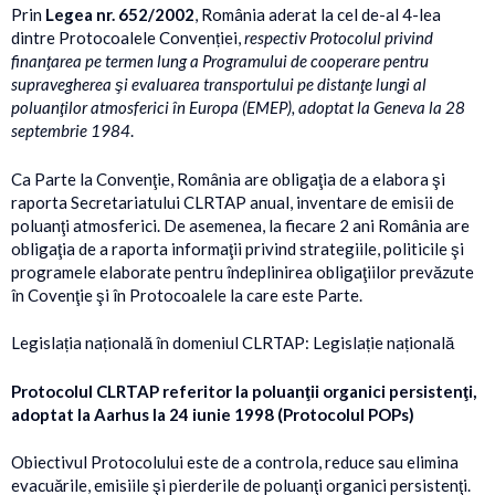
Prin
Legea nr. 652/2002
, România aderat la cel de-al 4-lea
dintre Protocoalele Convenției,
respectiv Protocolul privind
finanţarea pe termen lung a Programului de cooperare pentru
supravegherea şi evaluarea transportului pe distanţe lungi al
poluanţilor atmosferici în Europa (EMEP), adoptat la Geneva la 28
septembrie 1984
.
Ca Parte la Convenţie, România are obligaţia de a elabora şi
raporta Secretariatului CLRTAP anual, inventare de emisii de
poluanţi atmosferici. De asemenea, la fiecare 2 ani România are
obligaţia de a raporta informaţii privind strategiile, politicile şi
programele elaborate pentru îndeplinirea obligaţiilor prevăzute
în Covenţie şi în Protocoalele la care este Parte.
Legislația națională în domeniul CLRTAP: Legislație națională
Protocolul CLRTAP referitor la poluanţii organici persistenţi,
adoptat la Aarhus la 24 iunie 1998 (Protocolul POPs)
Obiectivul Protocolului este de a controla, reduce sau elimina
evacuările, emisiile şi pierderile de poluanţi organici persistenţi.