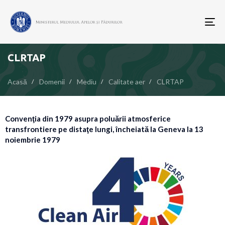
To
nav
CLRTAP
Acasă
Domenii
Mediu
Calitate aer
CLRTAP
Convenţia din 1979 asupra poluării atmosferice
transfrontiere pe distaţe lungi, încheiată la Geneva la 13
noiembrie 1979