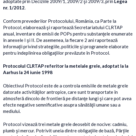
adoptate prin Deciziile 2009/1, 2009/2 şi 2009/3, prin
Legea
nr. 1/2012
.
Conform prevederilor Protocolului, România, ca Parte la
Protocol, elaborează şi raportează Secretariatului CLRTAP
anual, inventare de emisii de POPs pentru substanţele enumerate
în anexele I şi II. De asemenea, la fiecare 2 ani raportează
informaţii privind strategiile, politicile şi programele elaborate
pentru indeplinirea obligaţiilor prevăzute în Protocol.
Protocolul CLRTAP referitor la metelale grele, adoptat la la
Aarhus la 24 iunie 1998
Obiectivul Protocol este de a controla emisiile de metale grele
datorate activităţilor antropice, care sunt transportate în
atmosferă dincolo de frontieră pe distanţe lungi şi care pot avea
efecte negative semnificative asupra sănătăţii umane sau a
mediului.
Protocol vizează trei metale grele deosebit de nocive: cadmiu,
plumb şi mercur. Potrivit uneia dintre obligaţiile de bază, Părţile