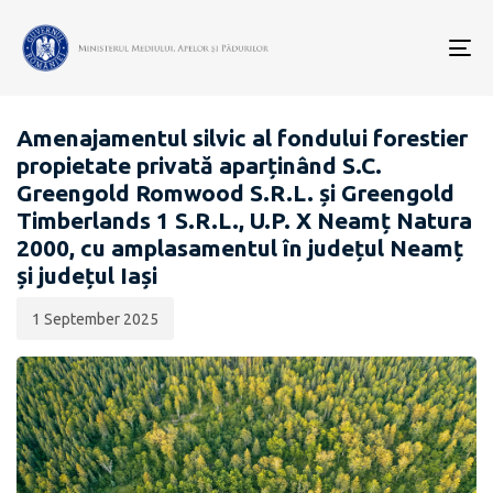
Data
CATEGORIA:
publicării:
To
EVALUARE DE MEDIU PENTRU STRATEGII / PLANURI /
nav
PROGRAME
Amenajamentul silvic al fondului forestier
propietate privată aparținând S.C.
Greengold Romwood S.R.L. și Greengold
Timberlands 1 S.R.L., U.P. X Neamț Natura
2000, cu amplasamentul în județul Neamț
și județul Iași
1 September 2025