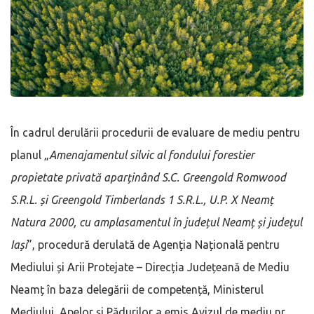
În cadrul derulării procedurii de evaluare de mediu pentru
planul „
Amenajamentul silvic al fondului forestier
propietate privată aparținând S.C. Greengold Romwood
S.R.L. și Greengold Timberlands 1 S.R.L., U.P. X Neamț
Natura 2000, cu amplasamentul în județul Neamț și județul
Iași
”, procedură derulată de Agenţia Națională pentru
Mediului și Arii Protejate – Direcția Județeană de Mediu
Neamț în baza delegării de competență, Ministerul
Mediului, Apelor și Pădurilor a emis Avizul de mediu nr.