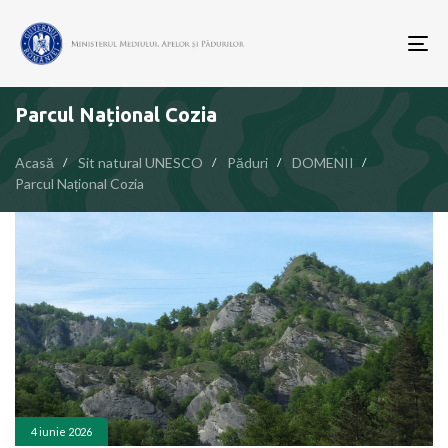
To
nav
Parcul Național Cozia
Acasă
Sit natural UNESCO
Păduri
DOMENII
Parcul Național Cozia
4 iunie 2026