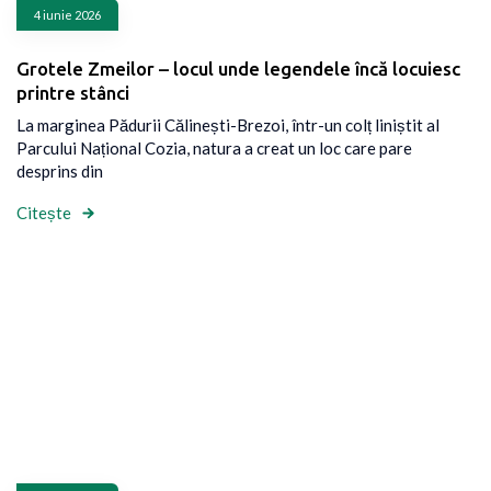
4 iunie 2026
Grotele Zmeilor – locul unde legendele încă locuiesc
printre stânci
La marginea Pădurii Călinești-Brezoi, într-un colț liniștit al
Parcului Național Cozia, natura a creat un loc care pare
desprins din
Citește