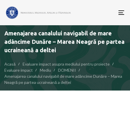
To
nav
Amenajarea canalului navigabil de mare
adâncime Dunăre – Marea Neagră pe partea
ucraineană a deltei
Acasă
Evaluare impact asupra mediului pentru proiecte
Evaluare impact
Mediu
DOMENII
Amenajarea canalului navigabil de mare adâncime Dunăre – Marea
Neagră pe partea ucraineană a deltei