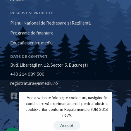
RESURSE ȘI PROIECTE
Planul Național de Redresare și Reziliență
Programe de finanțare
Educația pentru mediu
DATE DE CONTACT
Bvd. Libertăţii nr. 12, Sector 5, Bucureşti
+40 214 089 500
registratura@mmediu.ro
Acest website folosește cookie-uri, navigând în
continuare vă exprimați acordul pentru folosirea
cookie-urilor conform Regulamentului (UE) 2016
/ 679.
Politica de Cookies
Politica de Confidențialitate
Accept