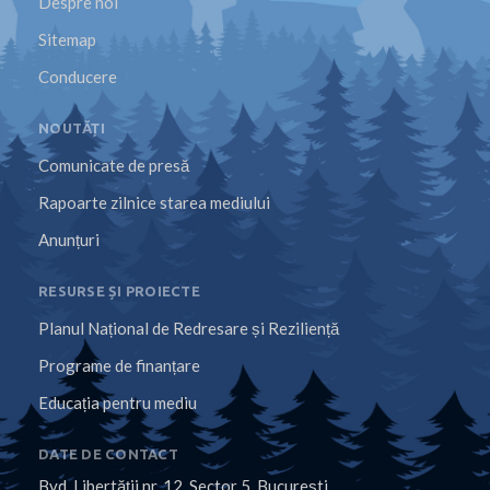
Despre noi
Sitemap
Conducere
NOUTĂȚI
Comunicate de presă
Rapoarte zilnice starea mediului
Anunțuri
RESURSE ȘI PROIECTE
Planul Național de Redresare și Reziliență
Programe de finanțare
Educația pentru mediu
DATE DE CONTACT
Bvd. Libertăţii nr. 12, Sector 5, Bucureşti