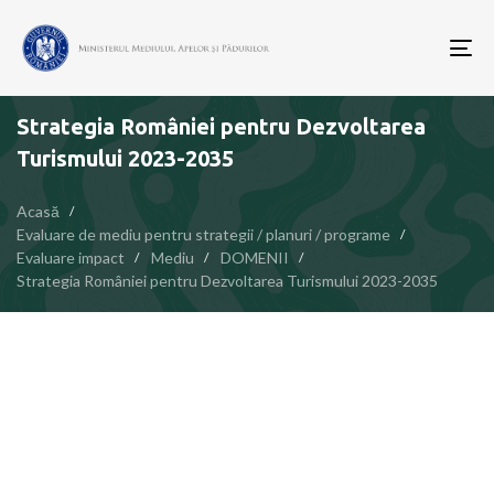
To
nav
Strategia României pentru Dezvoltarea
Turismului 2023-2035
Acasă
Evaluare de mediu pentru strategii / planuri / programe
Evaluare impact
Mediu
DOMENII
Strategia României pentru Dezvoltarea Turismului 2023-2035