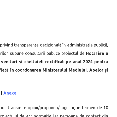
 privind transparenţa decizională în administraţia publică,
urilor supune consultării publice proiectul de
Hotărâre a
enituri şi cheltuieli rectificat pe anul 2024 pentru
lată în coordonarea Ministerului Mediului, Apelor şi
|
Anexe
te pot transmite opinii/propuneri/sugestii, în termen de 10
 proiectului de act normativ, iar persoana de contact din