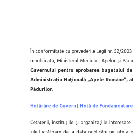
În conformitate cu prevederile Legii nr. 52/2003
republicată, Ministerul Mediului, Apelor și Păd
Guvernului pentru aprobarea bugetului de v
Administraţia Naţională „Apele Române”, af
Pădurilor
.
Hotărâre de Guvern
|
Notă de Fundamentare
Cetățenii, instituțiile și organizațiile interesa
zile lucrătoare de la data publicării pe site a