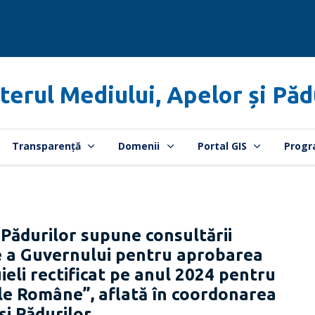
terul Mediului, Apelor și Păd
Transparență
Domenii
Portal GIS
Progr
 Pădurilor supune consultării
re a Guvernului pentru aprobarea
uieli rectificat pe anul 2024 pentru
le Române”, aflată în coordonarea
şi Pădurilor