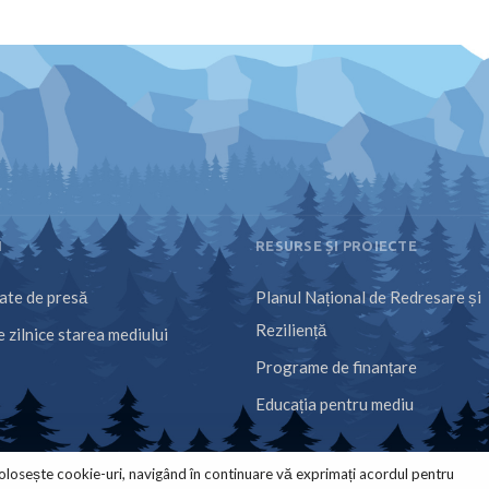
I
RESURSE ȘI PROIECTE
te de presă
Planul Național de Redresare și
Reziliență
 zilnice starea mediului
Programe de finanțare
Educația pentru mediu
olosește cookie-uri, navigând în continuare vă exprimați acordul pentru