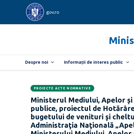
gov.ro
Minis
Despre noi
Informații de interes public
PROIECTE ACTE NORMATIVE
Data
CATEGORIA:
Ministerul Mediului, Apelor și
publicării:
publice, proiectul de Hotărâ
bugetului de venituri şi chelt
Administraţia Naţională „Ape
Ministerului Mediului, Apelor 