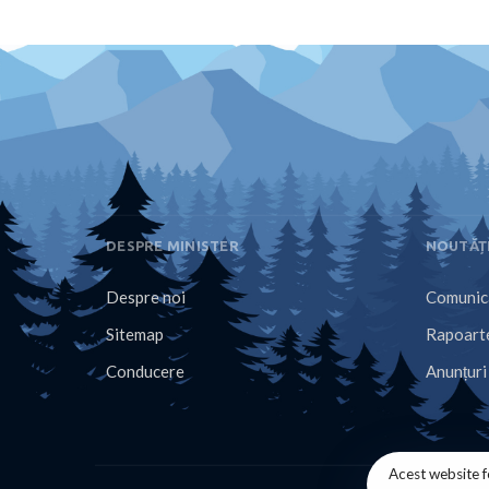
DESPRE MINISTER
NOUTĂȚ
Despre noi
Comunica
Sitemap
Rapoarte
Conducere
Anunțuri
Acest website f