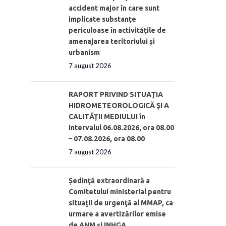
accident major în care sunt
implicate substanţe
periculoase în activităţile de
amenajarea teritoriului şi
urbanism
7 august 2026
RAPORT PRIVIND SITUAŢIA
HIDROMETEOROLOGICĂ ŞI A
CALITĂŢII MEDIULUI în
intervalul 06.08.2026, ora 08.00
– 07.08.2026, ora 08.00
7 august 2026
Ședinţă extraordinară a
Comitetului ministerial pentru
situaţii de urgenţă al MMAP, ca
urmare a avertizărilor emise
de ANM și INHGA