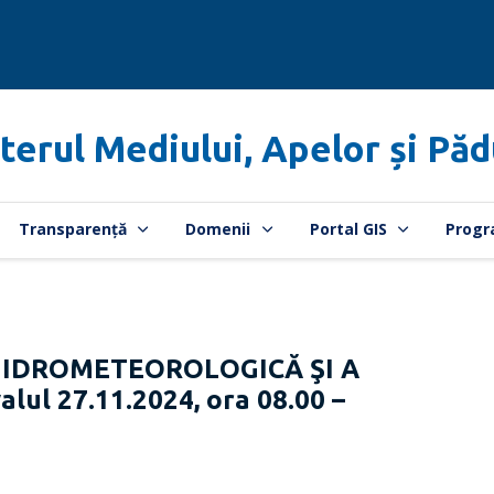
terul Mediului, Apelor și Păd
Transparență
Domenii
Portal GIS
Progr
HIDROMETEOROLOGICĂ ŞI A
lul 27.11.2024, ora 08.00 –