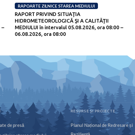
RAPOARTE ZILNICE STAREA MEDIULUI
RAPORT PRIVIND SITUAŢIA
HIDROMETEOROLOGICĂ ŞI A CALITĂŢII
 –
MEDIULUI în intervalul 05.08.2026, ora 08:00 –
06.08.2026, ora 08:00
I
RESURSE ȘI PROIECTE
te de presă
Planul Național de Redresare și
Reziliență