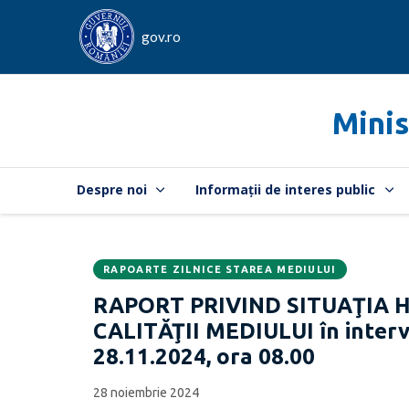
gov.ro
Minis
Despre noi
Informații de interes public
RAPOARTE ZILNICE STAREA MEDIULUI
Data
CATEGORIA:
RAPORT PRIVIND SITUAŢIA 
publicării:
CALITĂŢII MEDIULUI în interva
28.11.2024, ora 08.00
28 noiembrie 2024