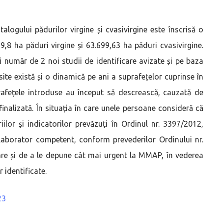
logului pădurilor virgine și cvasivirgine este înscrisă o
9,8 ha păduri virgine și 63.699,63 ha păduri cvasivirgine.
 număr de 2 noi studii de identificare avizate și pe baza
ite există și o dinamică pe ani a suprafețelor cuprinse în
rafețele introduse au început să descrească, cauzată de
finalizată. În situația în care unele persoane consideră că
iilor și indicatorilor prevăzuți în Ordinul nr. 3397/2012,
aborator competent, conform prevederilor Ordinului nr.
are și de a le depune cât mai urgent la MMAP, în vederea
r identificate.
23