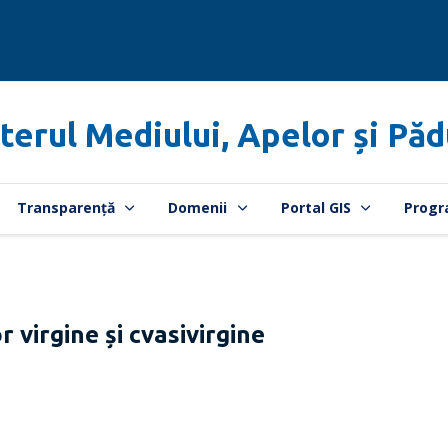
terul Mediului, Apelor și Păd
Transparență
Domenii
Portal GIS
Progr
 virgine și cvasivirgine