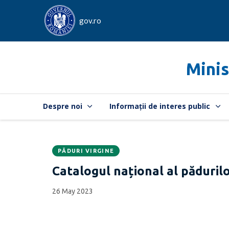
gov.ro
Minis
Despre noi
Informații de interes public
PĂDURI VIRGINE
Data
CATEGORIA:
Catalogul național al pădurilor
publicării:
26 May 2023