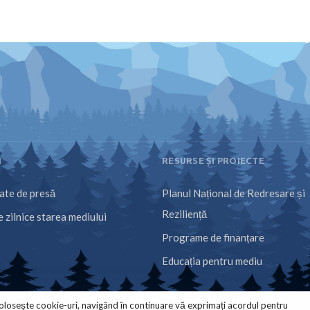
I
RESURSE ȘI PROIECTE
te de presă
Planul Național de Redresare și
Reziliență
 zilnice starea mediului
Programe de finanțare
Educația pentru mediu
olosește cookie-uri, navigând în continuare vă exprimați acordul pentru