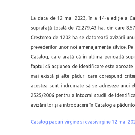
La data de 12 mai 2023, în a 14-a ediție a Cata
suprafață totală de 72.279,43 ha, din care 8.57
Creșterea de 1202 ha se datorează avizării unui
prevederilor unor noi amenajamente silvice. Pe s
Catalog, care arată că în ultima perioadă sup
faptul că acțiunea de identificare este aproate 
mai există și alte păduri care corespund criter
acestea sunt îndrumate să se adreseze unui el
2525/2006 pentru a întocmi studii de identific
avizării lor și a introducerii în Catalog a pădurilo
Catalog paduri virgine si cvasivirgine 12 mai 20