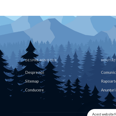
DESPRE MINISTER
NOUTĂȚ
Despre noi
Comunica
Sitemap
Rapoarte
Conducere
Anunțuri
Acest website f