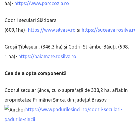
ha)-
https://www.parccozia.ro
Codrii seculari Slătioara
(609,1ha)-
https://www.silvasv.ro
si
https://suceava.rosilva.r
Groșii Țibleșului, (346,3 ha) și Codrii Strâmbu-Băiuți, (598,
1 ha)-
https://baiamare.rosilva.ro
Cea de a opta componentă
Codrul secular Șinca, cu o suprafață de 338,2 ha, aflat în
proprietatea Primăriei Șinca, din județul Brașov –
https://www.padurilesincii.ro/codrii-seculari-
padurile-sincii