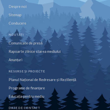
Despre noi
Sitemap
Conducere
NOUTĂȚI
Comunicate de presă
Rapoarte zilnice starea mediului
Anunțuri
RESURSE ȘI PROIECTE
Planul Național de Redresare și Reziliență
Programe de finanțare
Educația pentru mediu
DATE DE CONTACT