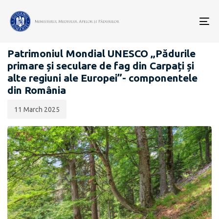
Data
CATEGORIA:
publicării:
To
SIT NATURAL UNESCO
nav
Patrimoniul Mondial UNESCO „Pădurile
primare și seculare de fag din Carpați și
alte regiuni ale Europei”- componentele
din România
11 March 2025