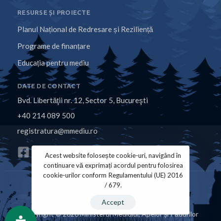
RESURSE ȘI PROIECTE
Planul Național de Redresare și Reziliență
Programe de finanțare
Educația pentru mediu
DATE DE CONTACT
Bvd. Libertăţii nr. 12, Sector 5, Bucureşti
+40 214 089 500
registratura@mmediu.ro
Acest website folosește cookie-uri, navigând în
continuare vă exprimați acordul pentru folosirea
cookie-urilor conform Regulamentului (UE) 2016
/ 679.
Politica de Cookies
Politica de Confidențialitate
Accept
Copyright © 2026 Ministerul Mediului, Apelor și Pădurilor