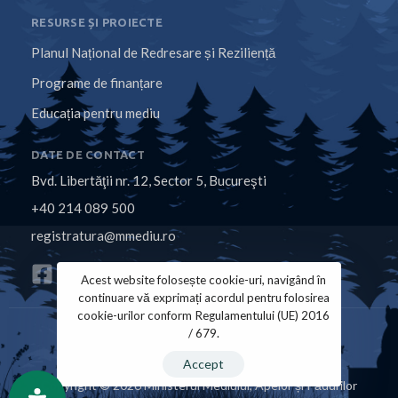
RESURSE ȘI PROIECTE
Planul Național de Redresare și Reziliență
Programe de finanțare
Educația pentru mediu
DATE DE CONTACT
Bvd. Libertăţii nr. 12, Sector 5, Bucureşti
+40 214 089 500
registratura@mmediu.ro
Acest website folosește cookie-uri, navigând în
continuare vă exprimați acordul pentru folosirea
cookie-urilor conform Regulamentului (UE) 2016
/ 679.
Politica de Cookies
Politica de Confidențialitate
Accept
Copyright © 2026 Ministerul Mediului, Apelor și Pădurilor