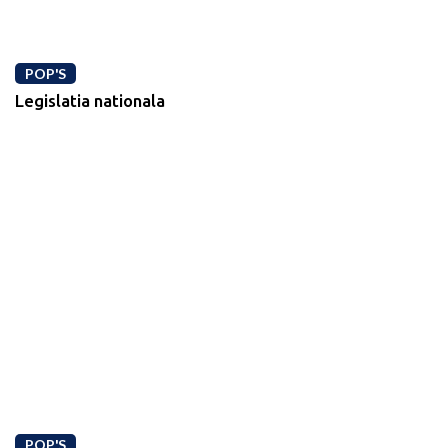
POP'S
Legislatia nationala
POP'S