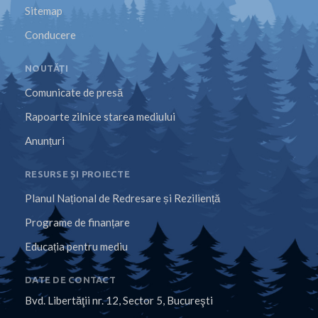
Sitemap
Conducere
NOUTĂȚI
Comunicate de presă
Rapoarte zilnice starea mediului
Anunțuri
RESURSE ȘI PROIECTE
Planul Național de Redresare și Reziliență
Programe de finanțare
Educația pentru mediu
DATE DE CONTACT
Bvd. Libertăţii nr. 12, Sector 5, Bucureşti