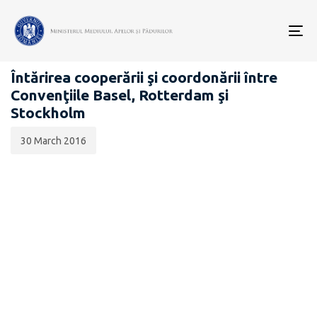
Data
CATEGORIA:
publicării:
To
POP'S
nav
Întărirea cooperării şi coordonării între
Convenţiile Basel, Rotterdam şi
Stockholm
30 March 2016