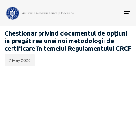
Data
CATEGORIA:
publicării:
To
SCHIMBĂRI CLIMATICE
nav
Chestionar privind documentul de opțiuni
în pregătirea unei noi metodologii de
certificare în temeiul Regulamentului CRCF
7 May 2026