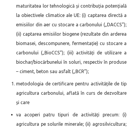
maturitatea lor tehnologică și contribuția potențială
la obiectivele climatice ale UE: (i) captarea directă a
emisiilor din aer cu stocare a carbonului („DACCS”);
(ii) captarea emisiilor biogene (rezultate din arderea
biomasei, descompunere, fermentație) cu stocare a
carbonului („BioCCS”); (iii) activități de utilizare a
biochar/biocărbunelui în soluri, respectiv în produse
– ciment, beton sau asfalt („BCR”);
metodologia de certificare pentru activitățile de tip
agricultura carbonului, aflată în curs de dezvoltare
și care
va acoperi patru tipuri de activități precum: (i)
agricultura pe solurile minerale; (ii) agrosilvicultura;