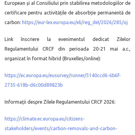
European și al Consiliului prin stabilirea metodologiilor de
certificare pentru activitățile de absorbție permanentă de
carbon:
https://eur-lex.europa.eu/eli/reg_del/2026/285/oj
Link înscriere la evenimentul dedicat Zilelor
Regulamentului CRCF din perioada 20-21 mai a.c.,
organizat în format hibrid (Bruxelles/online):
https://ec.europa.eu/eusurvey/runner/5140ccd6-6b6f-
2735-618b-d6c00d89823b
Informații despre Zilele Regulamentului CRCF 2026:
https://climate.ec.europa.eu/citizens-
stakeholders/events/carbon-removals-and-carbon-