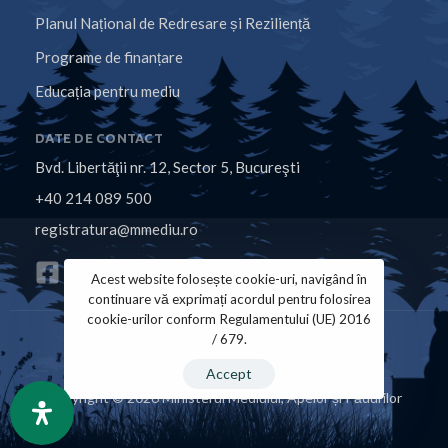
Planul Național de Redresare și Reziliență
Programe de finanțare
Educația pentru mediu
DATE DE CONTACT
Bvd. Libertăţii nr. 12, Sector 5, Bucureşti
+40 214 089 500
registratura@mmediu.ro
Acest website folosește cookie-uri, navigând în
continuare vă exprimați acordul pentru folosirea
cookie-urilor conform Regulamentului (UE) 2016
/ 679.
Politica de Cookies
Politica de Confidențialitate
Accept
Copyright © 2026 Ministerul Mediului, Apelor și Pădurilor