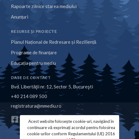
Rapoarte zilnice starea mediului
Anunțuri
RESURSE ȘI PROIECTE
Planul Național de Redresare și Reziliență
Programe de finanțare
Educația pentru mediu
DATE DE CONTACT
Bvd. Libertăţii nr. 12, Sector 5, Bucureşti
+40 214 089 500
registratura@mmediu.ro
Acest website folosește cookie-uri, navigând în
continuare vă exprimați acordul pentru folosirea
cookie-urilor conform Regulamentului (UE) 2016