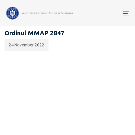
Data
CATEGORIA:
publicării:
To
LEGISLAȚIE - VÂNĂTOARE
nav
Ordinul MMAP 2847
24 November 2022