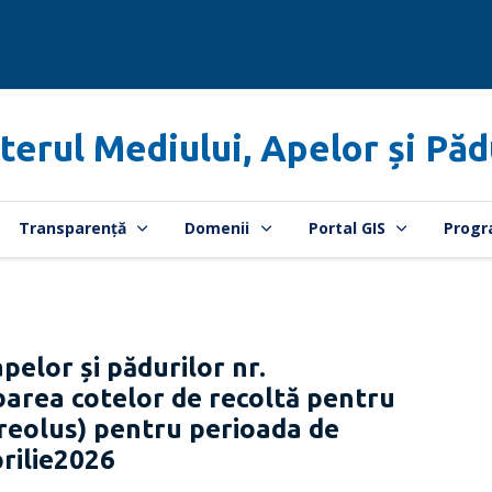
terul Mediului, Apelor și Păd
Transparență
Domenii
Portal GIS
Progr
pelor și pădurilor nr.
barea cotelor de recoltă pentru
reolus) pentru perioada de
rilie2026