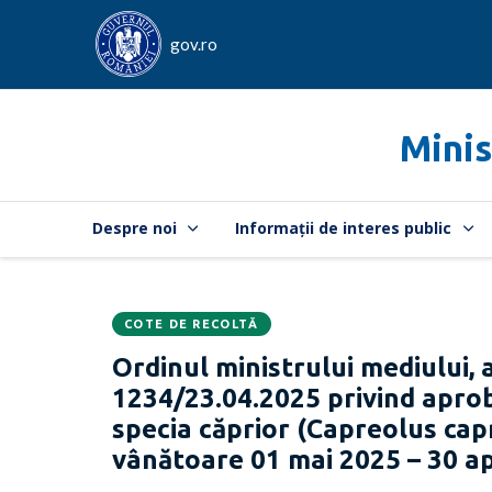
gov.ro
Minis
Despre noi
Informații de interes public
COTE DE RECOLTĂ
Data
CATEGORIA:
Ordinul ministrului mediului, a
publicării:
1234/23.04.2025 privind apro
specia căprior (Capreolus cap
vânătoare 01 mai 2025 – 30 ap