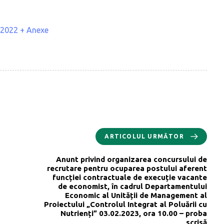
.2022 + Anexe
ARTICOLUL URMĂTOR
Anunt privind organizarea concursului de
recrutare pentru ocuparea postului aferent
funcției contractuale de execuție vacante
de economist, în cadrul Departamentului
Economic al Unității de Management al
Proiectului „Controlul Integrat al Poluării cu
Nutrienți” 03.02.2023, ora 10.00 – proba
scrisă