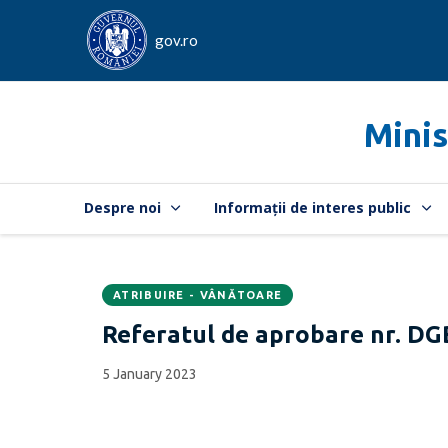
gov.ro
Minis
Despre noi
Informații de interes public
ATRIBUIRE - VÂNĂTOARE
Data
CATEGORIA:
Referatul de aprobare nr. DG
publicării:
5 January 2023