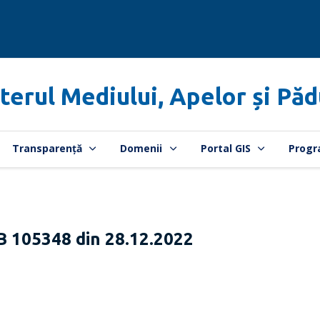
terul Mediului, Apelor și Păd
Transparență
Domenii
Portal GIS
Progr
B 105348 din 28.12.2022