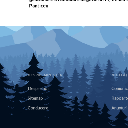
Panticeu
DESPRE MINISTER
NOUTĂȚ
Despre noi
Comunica
Sitemap
Rapoarte
Conducere
Anunțuri