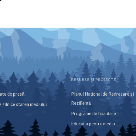
I
RESURSE ȘI PROIECTE
te de presă
Planul Național de Redresare și
Reziliență
 zilnice starea mediului
Programe de finanțare
Educația pentru mediu