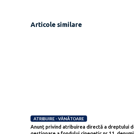
Articole similare
ATRIBUIRE - VÂNĂTOARE
Anunț privind atribuirea directă a dreptului 
gestionare a fondului cinegetic nr.11, denumi