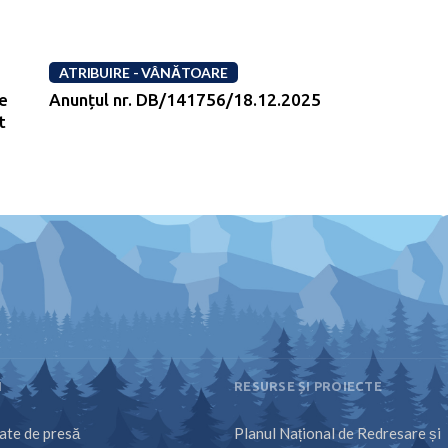
ATRIBUIRE - VÂNĂTOARE
de
Anunțul nr. DB/141756/18.12.2025
t
I
RESURSE ȘI PROIECTE
te de presă
Planul Național de Redresare și