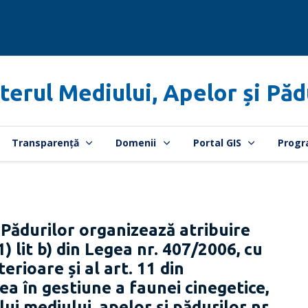
terul Mediului, Apelor și Păd
Transparență
Domenii
Portal GIS
Progr
 Pădurilor organizează atribuire
(1) lit b) din Legea nr. 407/2006, cu
erioare și al art. 11 din
a în gestiune a faunei cinegetice,
ui mediului, apelor și pădurilor nr.