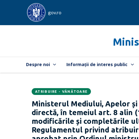
gov.ro
Minis
Despre noi
Informații de interes public
ATRIBUIRE - VÂNĂTOARE
Data
CATEGORIA:
Ministerul Mediului, Apelor și
publicării:
directă, în temeiul art. 8 alin 
modificările și completările ult
Regulamentul privind atribuire
aprobat prin Ordinul ministrul