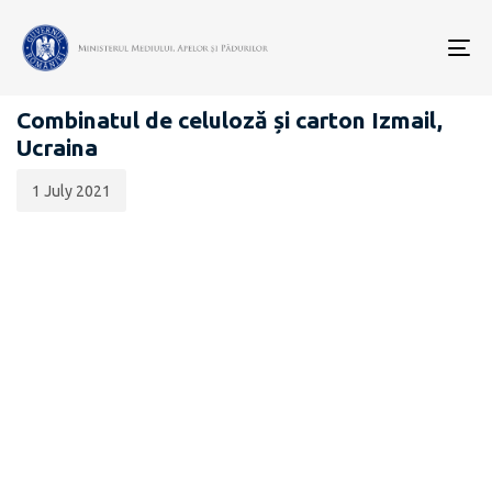
Data
CATEGORIA:
publicării:
To
EVALUARE IMPACT ASUPRA MEDIULUI PENTRU PROIECTE
nav
Combinatul de celuloză și carton Izmail,
Ucraina
1 July 2021