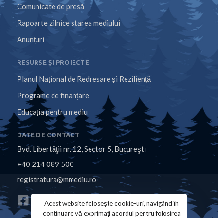
Comunicate de presă
Rapoarte zilnice starea mediului
Anunțuri
RESURSE ȘI PROIECTE
Planul Național de Redresare și Reziliență
Programe de finanțare
Educația pentru mediu
DATE DE CONTACT
Bvd. Libertăţii nr. 12, Sector 5, Bucureşti
+40 214 089 500
registratura@mmediu.ro
Acest website folosește cookie-uri, navigând în
continuare vă exprimați acordul pentru folosirea