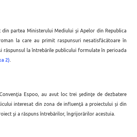
t din partea Ministerului Mediului și Apelor din Republica
i roman la care au primit raspunsuri nesatisfăcătoare în
i răspunsul la întrebările publicului formulate în perioada
a 2)
.
n Convenţia Espoo, au avut loc trei şedinţe de dezbatere
icului interesat din zona de influenţă a proiectului și din
ect şi a răspuns întrebărilor, îngrijorărilor acestuia.