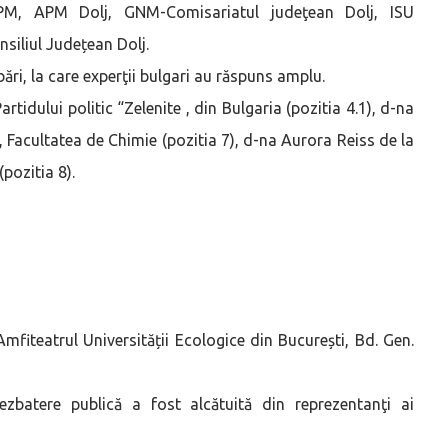
ANPM, APM Dolj, GNM-Comisariatul judeţean Dolj, ISU
nsiliul Județean Dolj.
ri, la care experţii bulgari au răspuns amplu.
rtidului politic “Zelenite , din Bulgaria (pozitia 4.1), d-na
 Facultatea de Chimie (pozitia 7), d-na Aurora Reiss de la
pozitia 8).
mfiteatrul Universității Ecologice din București, Bd. Gen.
zbatere publică a fost alcătuită din reprezentanţi ai