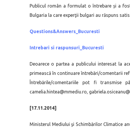
Publicul român a formulat o întrebare și a fost
Bulgaria la care experţii bulgari au răspuns satis
Questions&Answers_Bucuresti
Intrebari si raspunsuri_Bucuresti
Deoarece o partea a publicului interesat la ac
primească în continuare întrebări/comentarii re
Întrebările/comentariile pot fi transmis
camelia.hintea@mmediu.ro, gabriela.osiceanu
[17.11.2014]
Ministerul Mediului şi Schimbărilor Climatice a