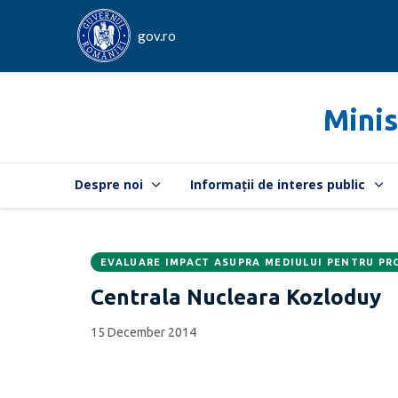
gov.ro
Minis
Despre noi
Informații de interes public
EVALUARE IMPACT ASUPRA MEDIULUI PENTRU PR
Data
CATEGORIA:
Centrala Nucleara Kozloduy
publicării:
15 December 2014