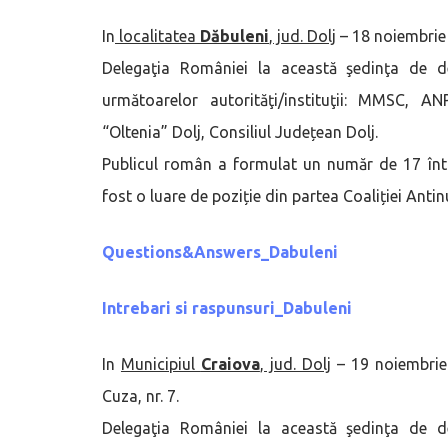
In
localitatea
Dăbuleni
, jud. Dolj
– 18 noiembrie 2
Delegaţia României la această şedinţa de de
următoarelor autorităţi/instituţii: MMSC, 
“Oltenia” Dolj, Consiliul Județean Dolj.
Publicul român a formulat un număr de 17 între
fost o luare de poziție din partea Coaliției Antinu
Questions&Answers_Dabuleni
Intrebari si raspunsuri_Dabuleni
In
Municipiul
Craiova
, jud. Dolj
– 19 noiembrie 2
Cuza, nr. 7.
Delegaţia României la această şedinţa de de