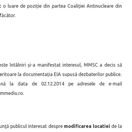
 o luare de poziție din partea Coaliției Antinucleare din
făcător.
este întâlniri și-a manifestat interesul, MMSC a decis să
feritoare la documentația EIA supusă dezbaterilor publice.
e până la data de 02.12.2014 pe adresele de e-mail
@mmediu.ro.
nunţă publicul interesat despre
modificarea locatiei
de la