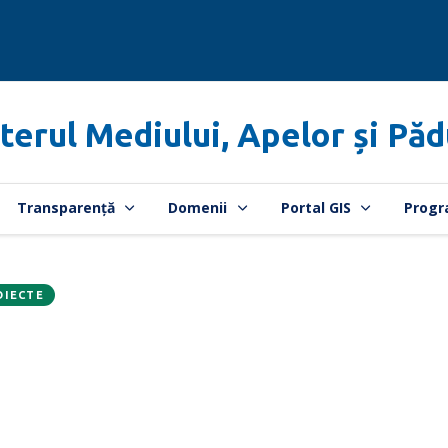
terul Mediului, Apelor și Păd
Transparență
Domenii
Portal GIS
Progr
OIECTE