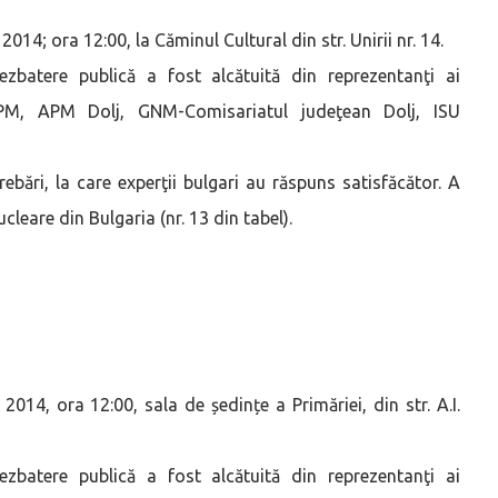
014; ora 12:00, la Căminul Cultural din str. Unirii nr. 14.
zbatere publică a fost alcătuită din reprezentanţi ai
ANPM, APM Dolj, GNM-Comisariatul judeţean Dolj, ISU
bări, la care experţii bulgari au răspuns satisfăcător. A
cleare din Bulgaria (nr. 13 din tabel).
014, ora 12:00, sala de ședințe a Primăriei, din str. A.I.
zbatere publică a fost alcătuită din reprezentanţi ai