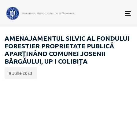
Data
CATEGORIA:
publicării:
To
EVALUARE DE MEDIU PENTRU STRATEGII / PLANURI /
nav
PROGRAME
AMENAJAMENTUL SILVIC AL FONDULUI
FORESTIER PROPRIETATE PUBLICĂ
APARȚINÂND COMUNEI JOSENII
BÂRGĂULUI, UP I COLIBIȚA
9 June 2023