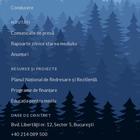
Conducere
NOUTĂȚI
Comunicate de presă
Rapoarte zilnice starea mediului
Anunțuri
RESURSE ȘI PROIECTE
Planul Național de Redresare și Reziliență
Programe de finanțare
Educația pentru mediu
DATE DE CONTACT
Bvd. Libertăţii nr. 12, Sector 5, Bucureşti
+40 214 089 500