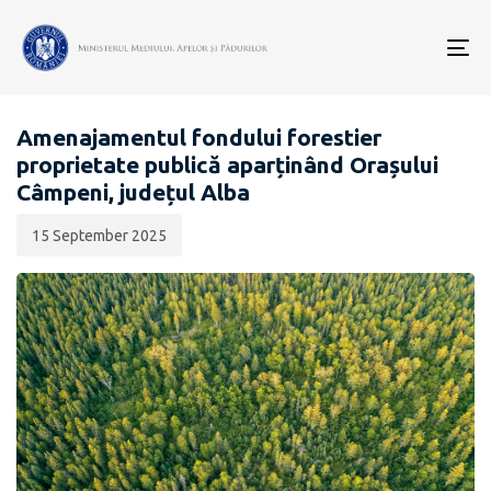
Data
CATEGORIA:
publicării:
To
EVALUARE DE MEDIU PENTRU STRATEGII / PLANURI /
nav
PROGRAME
Amenajamentul fondului forestier
proprietate publică aparținând Orașului
Câmpeni, județul Alba
15 September 2025