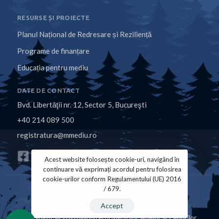
RESURSE ȘI PROIECTE
Planul Național de Redresare și Reziliență
Programe de finanțare
Educația pentru mediu
DATE DE CONTACT
Bvd. Libertăţii nr. 12, Sector 5, Bucureşti
+40 214 089 500
registratura@mmediu.ro
Acest website folosește cookie-uri, navigând în
continuare vă exprimați acordul pentru folosirea
cookie-urilor conform Regulamentului (UE) 2016
/ 679.
Politica de Cookies
Politica de Confidențialitate
Accept
Copyright © 2026 Ministerul Mediului, Apelor și Pădurilor