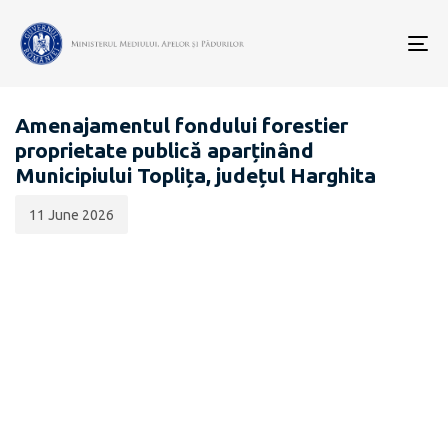
Data
CATEGORIA:
publicării:
To
EVALUARE DE MEDIU PENTRU STRATEGII / PLANURI /
nav
PROGRAME
Amenajamentul fondului forestier
proprietate publică aparținând
Municipiului Toplița, județul Harghita
11 June 2026