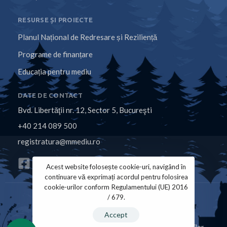
RESURSE ȘI PROIECTE
Planul Național de Redresare și Reziliență
Programe de finanțare
Educația pentru mediu
DATE DE CONTACT
Bvd. Libertăţii nr. 12, Sector 5, Bucureşti
+40 214 089 500
registratura@mmediu.ro
Acest website folosește cookie-uri, navigând în
continuare vă exprimați acordul pentru folosirea
cookie-urilor conform Regulamentului (UE) 2016
/ 679.
Politica de Cookies
Politica de Confidențialitate
Accept
Copyright © 2026 Ministerul Mediului, Apelor și Pădurilor