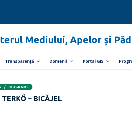
terul Mediului, Apelor și Păd
Transparență
Domenii
Portal GIS
Progr
RI / PROGRAME
I TERKŐ – BICĂJEL