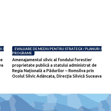
 /
EVALUARE DE MEDIU PENTRU STRATEGII / PLANURI /
PROGRAME
te
Amenajamentul silvic al fondului forestier
va
proprietate publică a statului administrat de
-
Regia Națională a Pădurilor – Romsilva prin
Ocolul Silvic Adâncata, Direcția Silvică Suceava