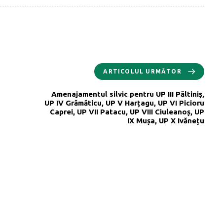
ARTICOLUL URMĂTOR
Amenajamentul silvic pentru UP III Păltiniș,
UP IV Grămăticu, UP V Harțagu, UP VI Picioru
Caprei, UP VII Patacu, UP VIII Ciuleanoș, UP
IX Mușa, UP X Ivănețu