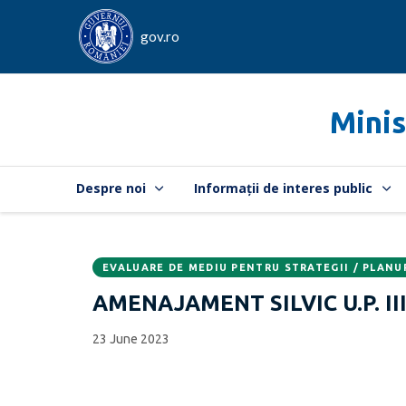
gov.ro
Minis
Despre noi
Informații de interes public
EVALUARE DE MEDIU PENTRU STRATEGII / PLANU
Data
CATEGORIA:
AMENAJAMENT SILVIC U.P. II
publicării:
23 June 2023