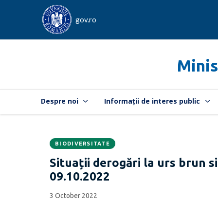
gov.ro
Minis
Despre noi
Informații de interes public
BIODIVERSITATE
Data
CATEGORIA:
Situații derogări la urs brun s
publicării:
09.10.2022
3 October 2022