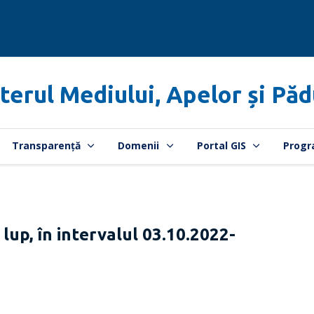
terul Mediului, Apelor și Păd
Transparență
Domenii
Portal GIS
Progr
i lup, în intervalul 03.10.2022-