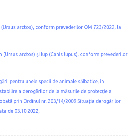
n (Ursus arctos), conform prevederilor OM 723/2022, la
un (Ursus arctos) și lup (Canis lupus), conform prevederilor
rii pentru unele specii de animale sălbatice, în
tabilire a derogărilor de la măsurile de protecție a
probată prin Ordinul nr. 203/14/2009.Situația derogărilor
data de 03.10.2022,