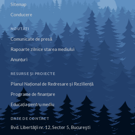
Sitemap
Conducere
NOUTĂȚI
Comunicate de presă
Rapoarte zilnice starea mediului
Anunțuri
RESURSE ȘI PROIECTE
Planul Național de Redresare și Reziliență
Programe de finanțare
Educația pentru mediu
DATE DE CONTACT
Bvd. Libertăţii nr. 12, Sector 5, Bucureşti