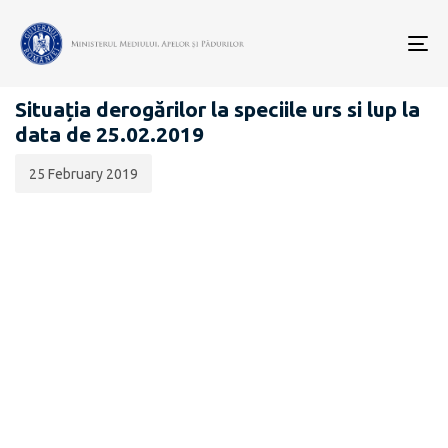
Data
CATEGORIA:
publicării:
To
BIODIVERSITATE
nav
Situația derogărilor la speciile urs si lup la
data de 25.02.2019
25 February 2019