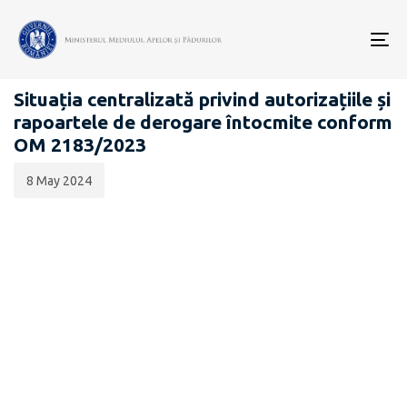
Data
CATEGORIA:
publicării:
To
BIODIVERSITATE
nav
Situația centralizată privind autorizațiile și
rapoartele de derogare întocmite conform
OM 2183/2023
8 May 2024