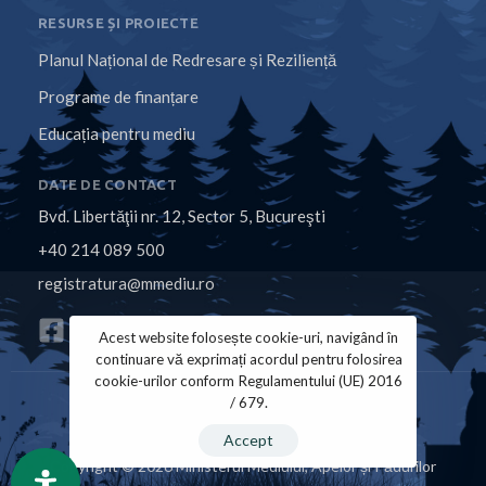
RESURSE ȘI PROIECTE
Planul Național de Redresare și Reziliență
Programe de finanțare
Educația pentru mediu
DATE DE CONTACT
Bvd. Libertăţii nr. 12, Sector 5, Bucureşti
+40 214 089 500
registratura@mmediu.ro
Acest website folosește cookie-uri, navigând în
continuare vă exprimați acordul pentru folosirea
cookie-urilor conform Regulamentului (UE) 2016
/ 679.
Politica de Cookies
Politica de Confidențialitate
Accept
Copyright © 2026 Ministerul Mediului, Apelor și Pădurilor