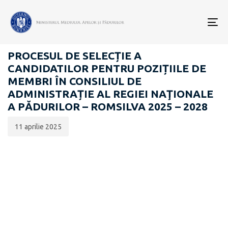
Data
CATEGORIA:
publicării:
To
GUVERNANȚĂ CORPORATIVĂ
nav
PROCESUL DE SELECȚIE A
CANDIDATILOR PENTRU POZIȚIILE DE
MEMBRI ÎN CONSILIUL DE
ADMINISTRAȚIE AL REGIEI NAŢIONALE
A PĂDURILOR – ROMSILVA 2025 – 2028
11 aprilie 2025