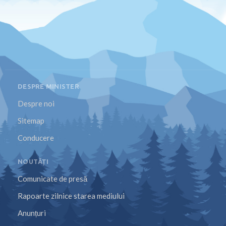
DESPRE MINISTER
Despre noi
Sitemap
Conducere
NOUTĂȚI
Comunicate de presă
Rapoarte zilnice starea mediului
Anunțuri