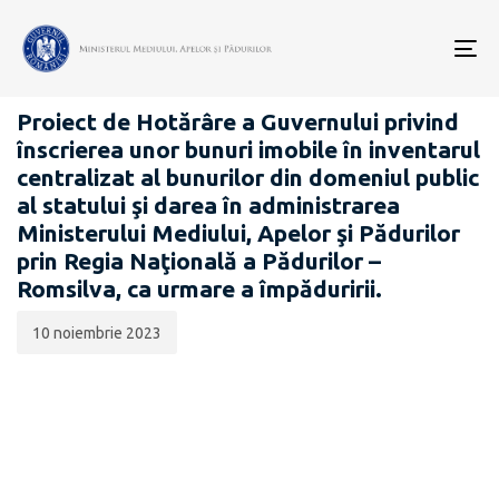
Data
CATEGORIA:
publicării:
To
PROIECTE ACTE NORMATIVE
nav
Proiect de Hotărâre a Guvernului privind
înscrierea unor bunuri imobile în inventarul
centralizat al bunurilor din domeniul public
al statului şi darea în administrarea
Ministerului Mediului, Apelor şi Pădurilor
prin Regia Naţională a Pădurilor –
Romsilva, ca urmare a împăduririi.
10 noiembrie 2023