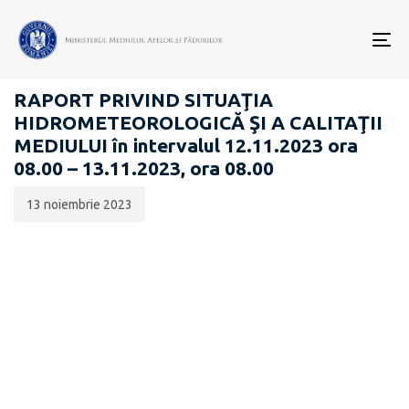
Data
CATEGORIA:
publicării:
To
RAPOARTE ZILNICE STAREA MEDIULUI
nav
RAPORT PRIVIND SITUAŢIA
HIDROMETEOROLOGICĂ ŞI A CALITAŢII
MEDIULUI în intervalul 12.11.2023 ora
08.00 – 13.11.2023, ora 08.00
13 noiembrie 2023