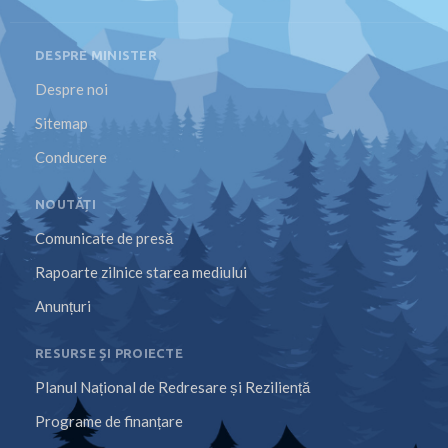
DESPRE MINISTER
Despre noi
Sitemap
Conducere
NOUTĂȚI
Comunicate de presă
Rapoarte zilnice starea mediului
Anunțuri
RESURSE ȘI PROIECTE
Planul Național de Redresare și Reziliență
Programe de finanțare