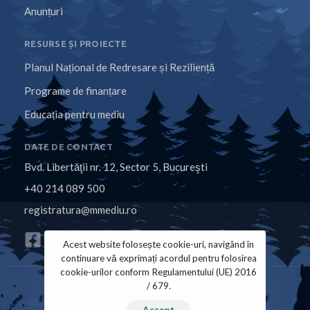
Anunțuri
RESURSE ȘI PROIECTE
Planul Național de Redresare și Reziliență
Programe de finanțare
Educația pentru mediu
DATE DE CONTACT
Bvd. Libertăţii nr. 12, Sector 5, Bucureşti
+40 214 089 500
registratura@mmediu.ro
Acest website folosește cookie-uri, navigând în
continuare vă exprimați acordul pentru folosirea
cookie-urilor conform Regulamentului (UE) 2016
/ 679.
Politica de Cookies
Politica de Confidențialitate
Accept