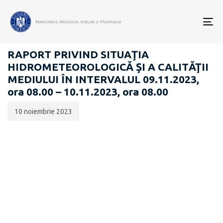
Data
CATEGORIA:
publicării:
To
RAPOARTE ZILNICE STAREA MEDIULUI
nav
RAPORT PRIVIND SITUAŢIA
HIDROMETEOROLOGICĂ ŞI A CALITĂŢII
MEDIULUI ÎN INTERVALUL 09.11.2023,
ora 08.00 – 10.11.2023, ora 08.00
10 noiembrie 2023