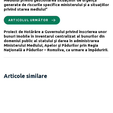
Mediului privind gestionarea situațiilor de urgență
generate de riscurile specifice ministerului și a situațiilor
privind starea mediului”
ARTICOLUL URMĂTOR
Proiect de Hotărâre a Guvernului privind înscrierea unor
bunuri imobile în inventarul centralizat al bunurilor din
domeniul public al statului şi darea în administrarea
Ministerului Mediului, Apelor şi Pădurilor prin Regia
Naţională a Pădurilor – Romsilva, ca urmare a împăduririi.
Articole similare