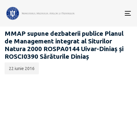
Data
CATEGORIA:
publicării:
To
PROIECTE ACTE NORMATIVE
nav
MMAP supune dezbaterii publice Planul
de Management integrat al Siturilor
Natura 2000 ROSPA0144 Uivar-Diniaș și
ROSCI0390 Sărăturile Diniaș
22 iunie 2016