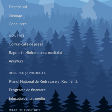
Despre noi
Sitemap
Conducere
NOUTĂȚI
Comunicate de presă
Rapoarte zilnice starea mediului
Anunțuri
RESURSE ȘI PROIECTE
Planul Național de Redresare și Reziliență
Programe de finanțare
Educația pentru mediu
DATE DE CONTACT