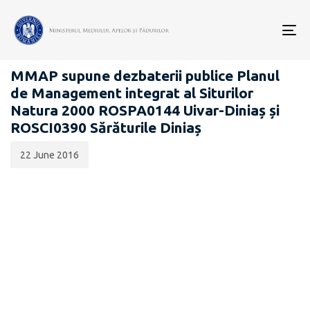
Data
CATEGORIA:
publicării:
To
PROIECTE ACTE NORMATIVE
nav
MMAP supune dezbaterii publice Planul
de Management integrat al Siturilor
Natura 2000 ROSPA0144 Uivar-Diniaș și
ROSCI0390 Sărăturile Diniaș
22 June 2016