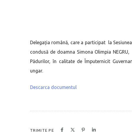
Delegația română, care a participat la Sesiune
condusă de doamna Simona Olimpia NEGRU, Secr
Pădurilor, în calitate de Împuternicit Guvern
ungar.
Descarca documentul
TRIMITE PE