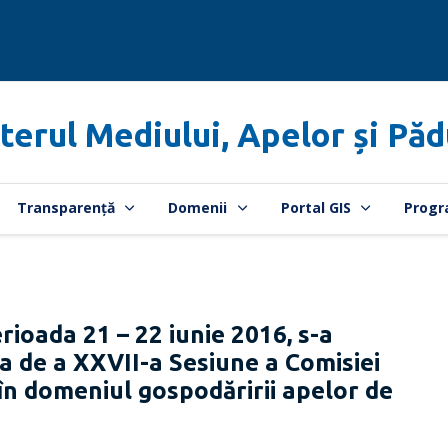
terul Mediului, Apelor și Păd
Transparență
Domenii
Portal GIS
Progr
oada 21 – 22 iunie 2016, s-a
a de a XXVII-a Sesiune a Comisiei
n domeniul gospodăririi apelor de