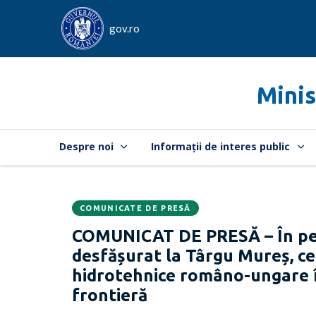
gov.ro
Minis
Despre noi
Informații de interes public
COMUNICATE DE PRESĂ
Data
CATEGORIA:
COMUNICAT DE PRESĂ – În peri
publicării:
desfășurat la Târgu Mureș, ce
hidrotehnice româno-ungare î
frontieră