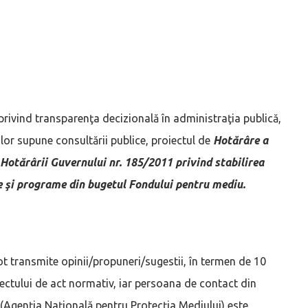
privind transparenţa decizională în administraţia publică,
ilor supune consultării publice, proiectul de
Hotărâre a
Hotărârii Guvernului nr. 185/2011 privind stabilirea
e şi programe din bugetul Fondului pentru mediu.
e pot transmite opinii/propuneri/sugestii, în termen de 10
oiectului de act normativ, iar persoana de contact din
r (Agenția Națională pentru Protecția Mediului) este