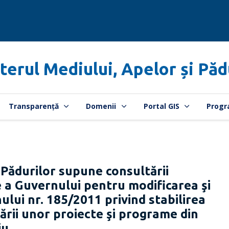
terul Mediului, Apelor și Păd
Transparență
Domenii
Portal GIS
Progr
 Pădurilor supune consultării
e a Guvernului pentru modificarea şi
lui nr. 185/2011 privind stabilirea
ării unor proiecte şi programe din
iu