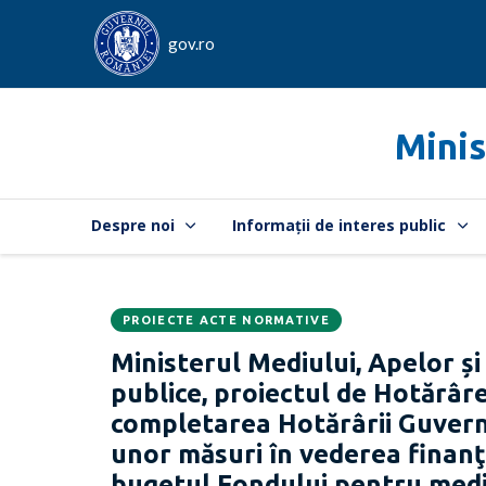
gov.ro
Minis
Despre noi
Informații de interes public
PROIECTE ACTE NORMATIVE
Data
CATEGORIA:
Ministerul Mediului, Apelor și
publicării:
publice, proiectul de Hotărâr
completarea Hotărârii Guvernu
unor măsuri în vederea finanţ
bugetul Fondului pentru med