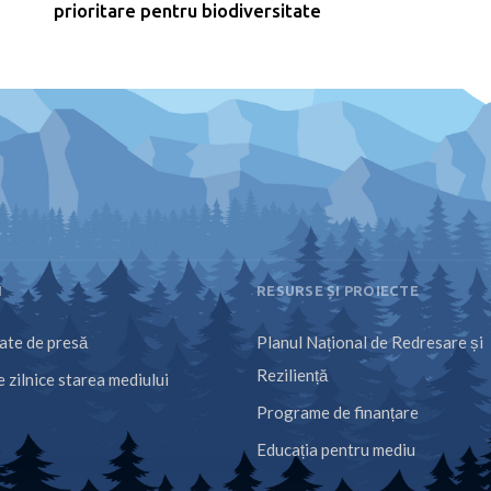
prioritare pentru biodiversitate
I
RESURSE ȘI PROIECTE
te de presă
Planul Național de Redresare și
Reziliență
 zilnice starea mediului
Programe de finanțare
Educația pentru mediu