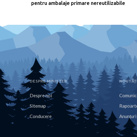
pentru ambalaje primare nereutilizabile
DESPRE MINISTER
NOUTĂȚ
Despre noi
Comunica
Sitemap
Rapoarte
Conducere
Anunțuri