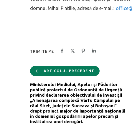
domnul Mihai Pintilie, adresă de e-mail:
office
TRIMITE PE
ARTICOLUL PRECEDENT
Ministerului Mediului, Apelor și Pădurilor
publică proiectul de Ordonanță de Urgență
privind declararea obiectivului de investiții
„Amenajarea complexă Vârfu Câmpului pe
râul Siret, judeţele Suceava şi Botoşani”
drept proiect major de importanță națională
în domeniul gospodăririi apelor precum și
instituirea unei derogări.