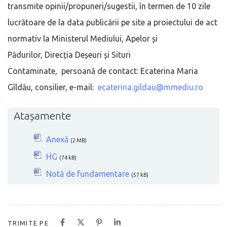
transmite opinii/propuneri/sugestii, în termen de 10 zile
lucrătoare de la data publicării pe site a proiectului de act
normativ la Ministerul Mediului, Apelor și
Pădurilor, Direcția Deșeuri și Situri
Contaminate, persoană de contact: Ecaterina Maria
Gîldău, consilier, e-mail:
ecaterina.gildau@mmediu.ro
Atașamente
Anexă
(2 MB)
HG
(74 kB)
Notă de fundamentare
(57 kB)
TRIMITE PE