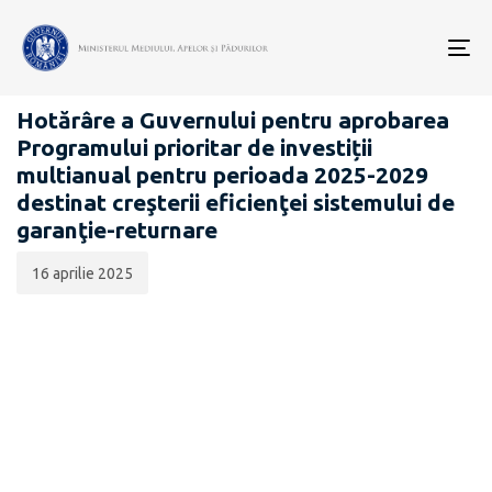
Data
CATEGORIA:
publicării:
To
PROIECTE ACTE NORMATIVE
nav
Hotărâre a Guvernului pentru aprobarea
Programului prioritar de investiții
multianual pentru perioada 2025-2029
destinat creşterii eficienţei sistemului de
garanţie-returnare
16 aprilie 2025