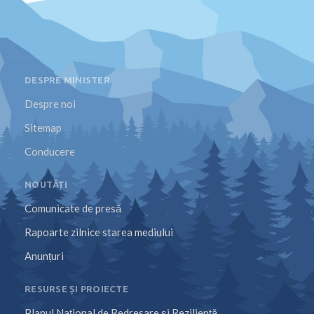
DESPRE MINISTER
Despre noi
Sitemap
Conducere
NOUTĂȚI
Comunicate de presă
Rapoarte zilnice starea mediului
Anunțuri
RESURSE ȘI PROIECTE
Planul Național de Redresare și Reziliență