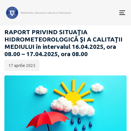
Data
CATEGORIA:
publicării:
To
RAPOARTE ZILNICE STAREA MEDIULUI
nav
RAPORT PRIVIND SITUAŢIA
HIDROMETEOROLOGICĂ ŞI A CALITAŢII
MEDIULUI în intervalul 16.04.2025, ora
08.00 – 17.04.2025, ora 08.00
17 aprilie 2025