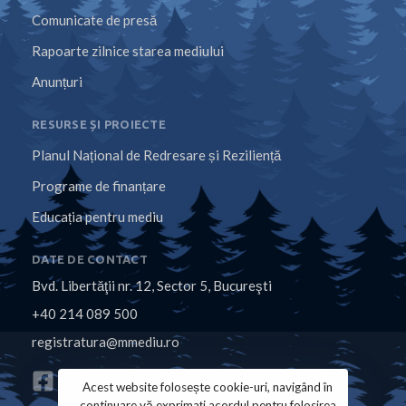
Comunicate de presă
Rapoarte zilnice starea mediului
Anunțuri
RESURSE ȘI PROIECTE
Planul Național de Redresare și Reziliență
Programe de finanțare
Educația pentru mediu
DATE DE CONTACT
Bvd. Libertăţii nr. 12, Sector 5, Bucureşti
+40 214 089 500
registratura@mmediu.ro
Acest website folosește cookie-uri, navigând în
continuare vă exprimați acordul pentru folosirea