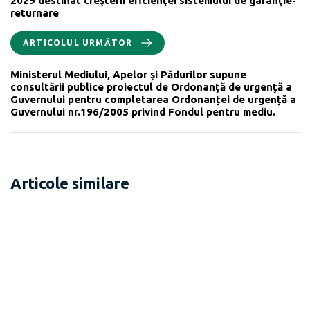
2029 destinat creşterii eficienţei sistemului de garanţie-
returnare
ARTICOLUL URMĂTOR
Ministerul Mediului, Apelor și Pădurilor supune
consultării publice proiectul de Ordonanță de urgență a
Guvernului pentru completarea Ordonanței de urgență a
Guvernului nr.196/2005 privind Fondul pentru mediu.
Articole similare