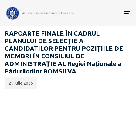
Data
CATEGORIA:
publicării:
To
GUVERNANȚĂ CORPORATIVĂ
nav
RAPOARTE FINALE ÎN CADRUL
PLANULUI DE SELECȚIE A
CANDIDATILOR PENTRU POZIȚIILE DE
MEMBRI ÎN CONSILIUL DE
ADMINISTRAȚIE AL Regiei Naționale a
Pădurilorilor ROMSILVA
29 iulie 2025