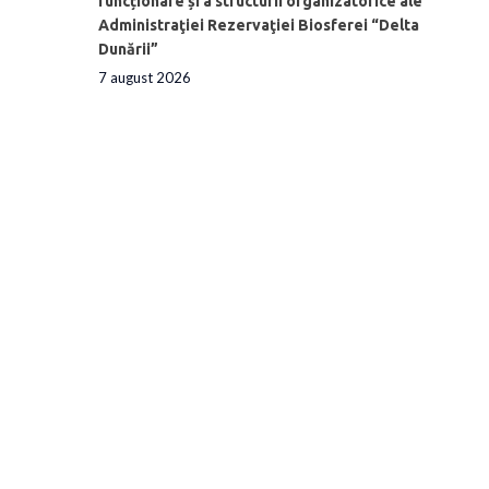
funcționare și a structurii organizatorice ale
Administraţiei Rezervaţiei Biosferei “Delta
Dunării”
7 august 2026