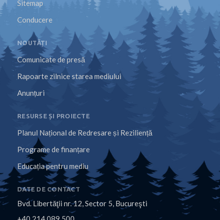
Sitemap
Conducere
NOUTĂȚI
Comunicate de presă
Rapoarte zilnice starea mediului
Anunțuri
RESURSE ȘI PROIECTE
Planul Național de Redresare și Reziliență
Programe de finanțare
Educația pentru mediu
DATE DE CONTACT
Bvd. Libertăţii nr. 12, Sector 5, Bucureşti
+40 214 089 500