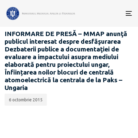
Data
CATEGORIA:
publicării:
To
COMUNICATE DE PRESĂ
nav
INFORMARE DE PRESĂ – MMAP anunţă
publicul interesat despre desfăşurarea
Dezbaterii publice a documentaţiei de
evaluare a impactului asupra mediului
elaborată pentru proiectului ungar,
Înființarea noilor blocuri de centrală
atomoelectrică la centrala de la Paks –
Ungaria
6 octombrie 2015