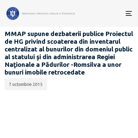
Data
CATEGORIA:
publicării:
To
PROIECTE ACTE NORMATIVE
nav
MMAP supune dezbaterii publice Proiectul
de HG privind scoaterea din inventarul
centralizat al bunurilor din domeniul public
al statului şi din administrarea Regiei
Naţionale a Pădurilor -Romsilva a unor
bunuri imobile retrocedate
7 octombrie 2015