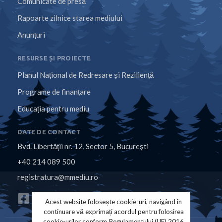
Comunicate de presă
Rapoarte zilnice starea mediului
Anunțuri
RESURSE ȘI PROIECTE
Planul Național de Redresare și Reziliență
Programe de finanțare
Educația pentru mediu
DATE DE CONTACT
Bvd. Libertăţii nr. 12, Sector 5, Bucureşti
+40 214 089 500
registratura@mmediu.ro
Acest website folosește cookie-uri, navigând în
continuare vă exprimați acordul pentru folosirea
cookie-urilor conform Regulamentului (UE) 2016