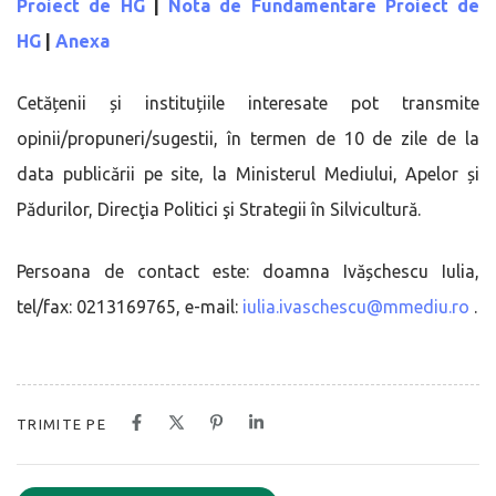
Proiect de HG
|
Nota de Fundamentare Proiect de
HG
|
Anexa
Cetățenii și instituțiile interesate pot transmite
opinii/propuneri/sugestii, în termen de 10 de zile de la
data publicării pe site, la Ministerul Mediului, Apelor și
Pădurilor, Direcţia Politici şi Strategii în Silvicultură.
Persoana de contact este: doamna Ivășchescu Iulia,
tel/fax: 0213169765, e-mail:
iulia.ivaschescu@mmediu.ro
.
TRIMITE PE