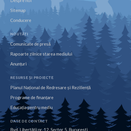
Despre noi
Sitemap
Conducere
NOUTĂȚI
Comunicate de presă
Rapoarte zilnice starea mediului
Anunțuri
RESURSE ȘI PROIECTE
Planul Național de Redresare și Reziliență
Programe de finanțare
Educația pentru mediu
DATE DE CONTACT
Bvd. Libertăţii nr. 12, Sector 5, Bucureşti