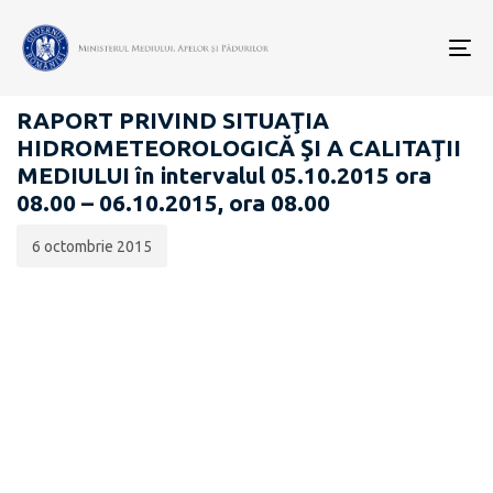
Data
CATEGORIA:
publicării:
To
RAPOARTE ZILNICE STAREA MEDIULUI
nav
RAPORT PRIVIND SITUAŢIA
HIDROMETEOROLOGICĂ ŞI A CALITAŢII
MEDIULUI în intervalul 05.10.2015 ora
08.00 – 06.10.2015, ora 08.00
6 octombrie 2015