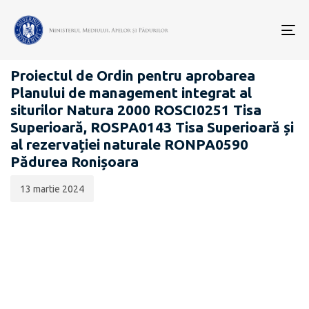
Data
CATEGORIA:
publicării:
To
PROIECTE ACTE NORMATIVE
nav
Proiectul de Ordin pentru aprobarea
Planului de management integrat al
siturilor Natura 2000 ROSCI0251 Tisa
Superioară, ROSPA0143 Tisa Superioară și
al rezervației naturale RONPA0590
Pădurea Ronișoara
13 martie 2024