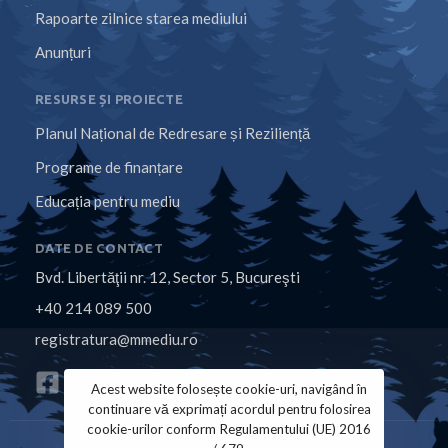
Rapoarte zilnice starea mediului
Anunțuri
RESURSE ȘI PROIECTE
Planul Național de Redresare și Reziliență
Programe de finanțare
Educația pentru mediu
DATE DE CONTACT
Bvd. Libertăţii nr. 12, Sector 5, Bucureşti
+40 214 089 500
registratura@mmediu.ro
Acest website folosește cookie-uri, navigând în
continuare vă exprimați acordul pentru folosirea
cookie-urilor conform Regulamentului (UE) 2016