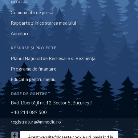
NOUTĂȚI
Comunicate de presă
Rapoarte zilnice starea mediului
Anunțuri
RESURSE ȘI PROIECTE
Planul Național de Redresare și Reziliență
Programe de finanțare
Educația pentru mediu
DATE DE CONTACT
Bvd. Libertăţii nr. 12, Sector 5, Bucureşti
+40 214 089 500
registratura@mmediu.ro
Acest website folosește cookie-uri, navigând în