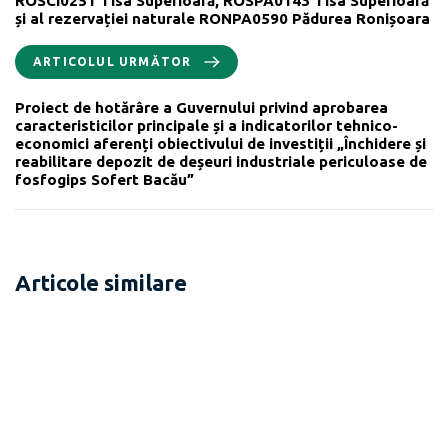
ROSCI0251 Tisa Superioară, ROSPA0143 Tisa Superioară
și al rezervației naturale RONPA0590 Pădurea Ronișoara
ARTICOLUL URMĂTOR
Proiect de hotărâre a Guvernului privind aprobarea
caracteristicilor principale și a indicatorilor tehnico-
economici aferenți obiectivului de investiții „Închidere și
reabilitare depozit de deșeuri industriale periculoase de
fosfogips Sofert Bacău”
Articole similare