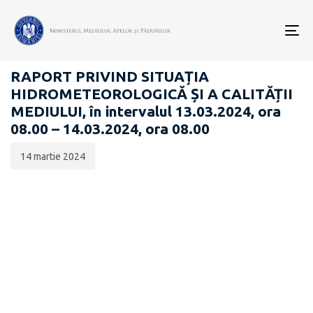
Data
CATEGORIA:
publicării:
To
RAPOARTE ZILNICE STAREA MEDIULUI
nav
RAPORT PRIVIND SITUAȚIA
HIDROMETEOROLOGICĂ ȘI A CALITĂȚII
MEDIULUI, în intervalul 13.03.2024, ora
08.00 – 14.03.2024, ora 08.00
14 martie 2024