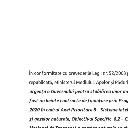
În conformitate cu prevederile Legii nr. 52/2003 
republicată, Ministerul Mediului, Apelor și Pădur
urgență a Guvernului pentru stabilirea unor mă
fost încheiate contracte de finanțare prin Pr
2020 în cadrul Axei Prioritare 8 – Sisteme intel
şi gazelor naturale, Obiectivul Specific 8.2 – 
Naţional de Transport a gazelor naturale cu alt