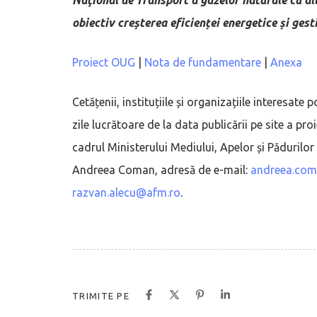
obiectiv creșterea eficienței energetice și gesti
Proiect OUG
|
Nota de fundamentare
|
Anexa
Cetățenii, instituțiile și organizațiile interesat
zile lucrătoare de la data publicării pe site a pr
cadrul Ministerului Mediului, Apelor și Păduril
Andreea Coman, adresă de e-mail:
andreea.co
razvan.alecu@afm.ro
.
TRIMITE PE