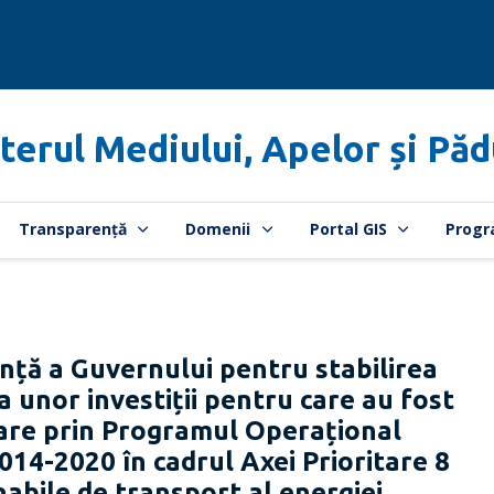
terul Mediului, Apelor și Păd
Transparență
Domenii
Portal GIS
Progr
nță a Guvernului pentru stabilirea
 unor investiții pentru care au fost
țare prin Programul Operațional
14-2020 în cadrul Axei Prioritare 8
nabile de transport al energiei