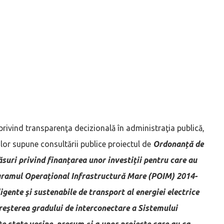
privind transparenţa decizională în administraţia publică,
ilor supune consultării publice proiectul de
Ordonanță de
suri privind finanțarea unor investiții pentru care au
ogramul Operațional Infrastructură Mare (POIM) 2014-
igente şi sustenabile de transport al energiei electrice
Creşterea gradului de interconectare a Sistemului
e state vecine, precum și a unor proiecte care au ca