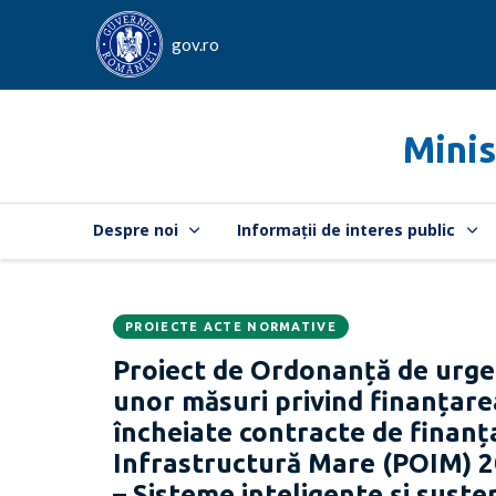
gov.ro
Minis
Despre noi
Informații de interes public
PROIECTE ACTE NORMATIVE
Data
CATEGORIA:
Proiect de Ordonanță de urge
publicării:
unor măsuri privind finanțarea
încheiate contracte de finan
Infrastructură Mare (POIM) 20
– Sisteme inteligente şi suste